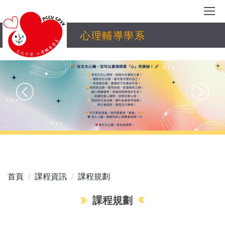
跳
到
主
心理輔導學系
要
內
容
區
首頁
課程資訊
課程規劃
課程規劃