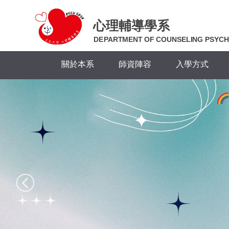
跳
到
心理輔導學系
主
DEPARTMENT OF COUNSELING PSYC
要
內
關於本系
師資陣容
入學方式
容
區