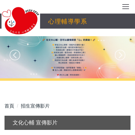
跳
到
主
心理輔導學系
要
內
容
區
首頁
招生宣傳影片
文化心輔 宣傳影片